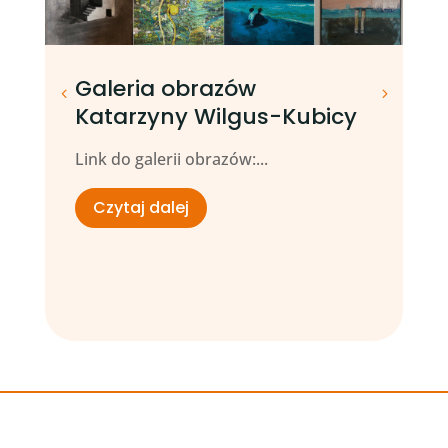
Galeria obrazów
K
Katarzyny Wilgus-Kubicy
K
w
Link do galerii obrazów:...
s
Czytaj dalej