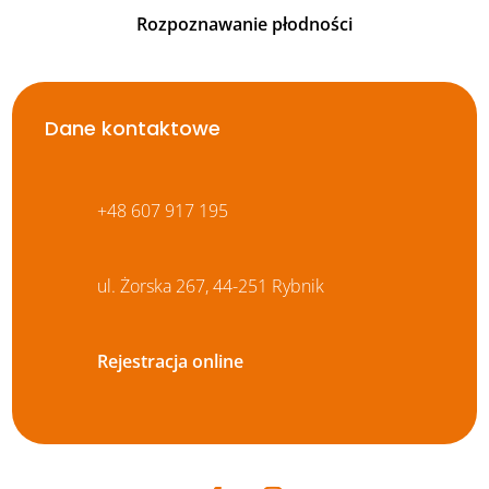
Rozpoznawanie płodności
Dane kontaktowe
+48 607 917 195
ul. Żorska 267, 44-251 Rybnik
Rejestracja online