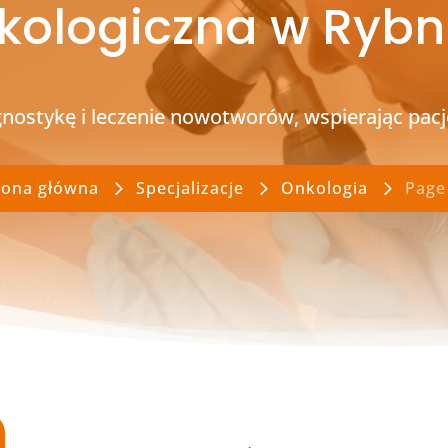
kologiczna w Rybn
stykę i leczenie nowotworów, wspierając pacje
rona główna
Specjalizacje
Onkologia
Page